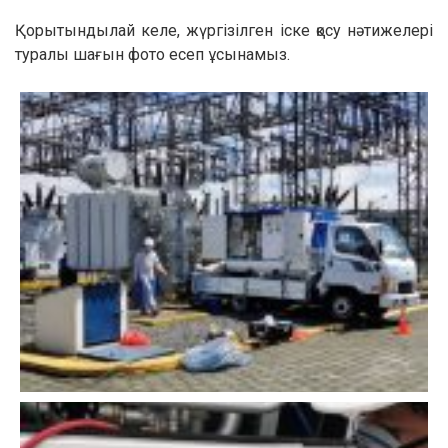
Қорытындылай келе, жүргізілген іске қосу нәтижелері
туралы шағын фото есеп ұсынамыз.