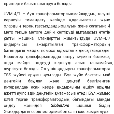
принтерге басып шығаруға болады.
UVM-4/7 – бұл трансформаторлық майлардың тесуші
кернеуін төмендету кезінде қолданылатын және
олардың терең газсыздандырылуын және сағатына 4
метр текше метрге дейін кептіруді қамтамасыз ететін
қуатты машина. Стандартты жиынтықтауда UVM-4/7
қондырғысы ажыратылған трансформатордың
багындағы майды немесе ыдыстан ыдысқа тазартады.
Бірақ егер трансформаторды өшіру мүмкін болмаса,
онда майды өңдеуді кернеуді алып тастамай-ақ
жүргізуге болады. Ол үшін қондырғы трансформаторға
TSS жүйесі арқылы қосылады. Бұл жүйе бактағы май
деңгейін бақылау және деңгей белгіленген
интервалдан асқан кезде қондырғыны өшіру арқылы
қажетті қауіпсіздік деңгейін қамтамасыз етеді. Бұл жұмыс
істеп тұрған трансформатордың багындағы майды
өңдеу жөніндегі
GlobeCore
шешімі біздің
Эквадордағы серіктестерімізбен сәтті іске асырылуда.