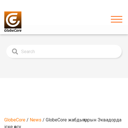
GlobeCore
/
News
/
GlobeCore жабдықтарын Эквадорда
іске қосу