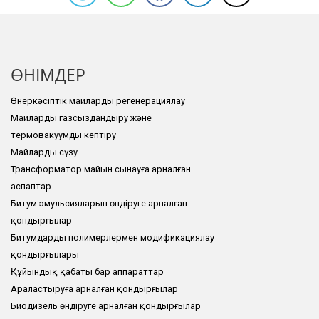
ӨНІМДЕР
Өнеркәсіптік майларды регенерациялау
Майларды газсыздандыру және
термовакуумды кептіру
Майларды сүзу
Трансформатор майын сынауға арналған
аспаптар
Битум эмульсияларын өндіруге арналған
қондырғылар
Битумдарды полимерлермен модификациялау
қондырғылары
Құйындық қабаты бар аппараттар
Араластыруға арналған қондырғылар
Биодизель өндіруге арналған қондырғылар