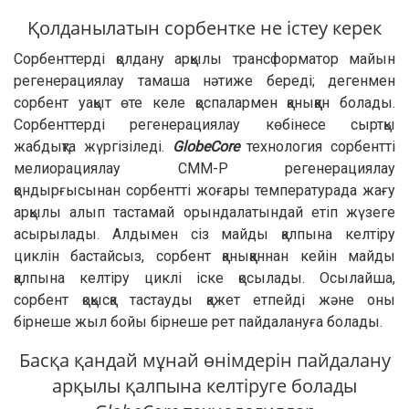
Қолданылатын сорбентке не істеу керек
Сорбенттерді қолдану арқылы трансформатор майын
регенерациялау тамаша нәтиже береді; дегенмен
сорбент уақыт өте келе қоспалармен қаныққан болады.
Сорбенттерді регенерациялау көбінесе сыртқы
жабдықта жүргізіледі.
GlobeCore
технология сорбентті
мелиорациялау CMM-Р регенерациялау
қондырғысынан сорбентті жоғары температурада жағу
арқылы алып тастамай орындалатындай етіп жүзеге
асырылады. Алдымен сіз майды қалпына келтіру
циклін бастайсыз, сорбент қаныққаннан кейін майды
қалпына келтіру циклі іске қосылады. Осылайша,
сорбент қоқысқа тастауды қажет етпейді және оны
бірнеше жыл бойы бірнеше рет пайдалануға болады.
Басқа қандай мұнай өнімдерін пайдалану
арқылы қалпына келтіруге болады