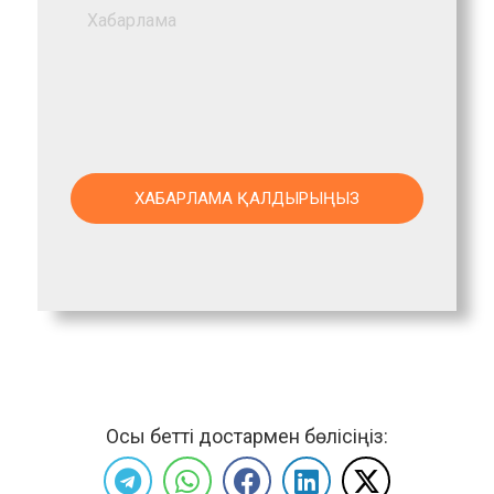
Осы бетті достармен бөлісіңіз: