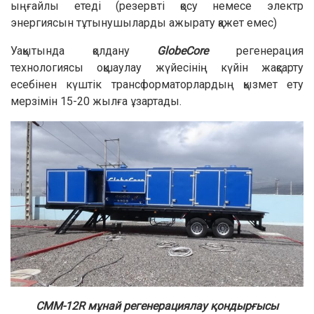
ыңғайлы етеді (резервті қосу немесе электр
энергиясын тұтынушыларды ажырату қажет емес)
Уақытында қолдану
GlobeCore
регенерация
технологиясы оқшаулау жүйесінің күйін жақсарту
есебінен күштік трансформаторлардың қызмет ету
мерзімін 15-20 жылға ұзартады.
CMM-12R мұнай регенерациялау қондырғысы