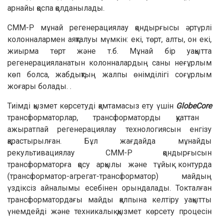
арнайы қоспа қолданылады.
СMM-Р мұнай регенерациялау қондырғысы әртүрлі
колонналармен аяқталуы мүмкін: екі, төрт, алты, он екі,
жиырма төрт және т.б. Мұнай бір уақытта
регенерацияланатын колонналардың саны неғұрлым
көп болса, жабдықтың жалпы өнімділігі соғұрлым
жоғары болады. .
Тиімді қызмет көрсетуді қамтамасыз ету үшін
GlobeCore
трансформаторлар, трансформаторды қуаттан
ажыратпай регенерациялау технологиясын енгізу
қарастырылған. Бұл жағдайда мұнайды
рекультивациялау CMM-Р қондырғысын
трансформаторға қосу арқылы және тұйық контурда
(трансформатор-агрегат-трансформатор) майдың
үздіксіз айналымы есебінен орындалады. Токталған
трансформатордағы майды қалпына келтіру уақытты
үнемдейді және техникалық қызмет көрсету процесін