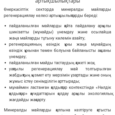
артықшылықтары
Өнеркәсіптік секторда минералды майларды
регенерациялау келесі артықшылықтарды береді:
пайдаланылған майларды қайта пайдалану арқылы
шикізатты (мұнайды) үнемдеу және осылайша
жаңа майларды тұтыну көлемін азайту;
регенерацияның өзіндік құны жаңа мұнайдың
өзіндік құнынан төмен болуына байланысты ақшаны
үнемдеу;
пайдаланылған майды тастаудың қажеті жоқ;
уақтылы регенерациялау май толтырылған
жабдықтың қызмет ету мерзімін ұзартады және оның
жұмыс істеу сенімділігін арттырады;
мұнаймен ластанған қалдықтар контекстінде «Нөлдік
қалдықтар» қағидаттарын қолдау арқылы экологиялық
жағдайды жақсарту.
Минералды майларды қалпына келтіруге қатысты