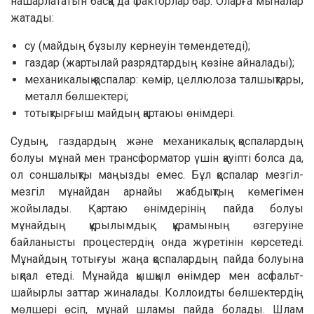
нашарлататын басқа да факторлар бар. Оларға мыналар
жатады:
су (майдың бұзылу кернеуін төмендетеді);
газдар (жартылай разрядтардың көзіне айналады);
механикалық қоспалар: көмір, целлюлоза талшықтары,
металл бөлшектері;
тотықтырғыш майдың қартаюы өнімдері.
Судың, газдардың және механикалық қоспалардың
болуы мұнай мен трансформатор үшін қауіпті болса да,
ол соншалықты маңызды емес. Бұл қоспалар мезгіл-
мезгіл мұнайдан арнайы жабдықтың көмегімен
жойылады. Қартаю өнімдерінің пайда болуы
мұнайдың құрылымдық құрамының өзгеруіне
байланысты процестердің онда жүретінін көрсетеді.
Мұнайдың тотығуы жаңа қоспалардың пайда болуына
ықпал етеді. Мұнайда қышқыл өнімдер мен асфальт-
шайырлы заттар жиналады. Коллоидты бөлшектердің
мөлшері өсіп, мұнай шламы пайда болады. Шлам