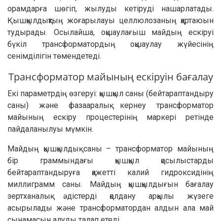
орамдарға шөгіп, жылуды кетіруді нашарлатады.
Қышқылдықтың жоғарылауы целлюлозаның қартаюын
тудырады. Осылайша, оқшаулағыш майдың ескіруі
бүкіл трансформатордың оқшаулау жүйесінің
сенімділігін төмендетеді.
Трансформатор майының ескіруін бағалау
Екі параметрдің өзгеруі: қышқыл саны (бейтараптандыру
саны) және фазааралық кернеу трансформатор
майының ескіру процестерінің маркері ретінде
пайдаланылуы мүмкін.
Майдың қышқылдық саны – трансформатор майының
бір граммындағы қышқыл қосылыстарды
бейтараптандыруға қажетті калий гидроксидінің
миллиграмм саны. Майдың қышқылдығын бағалау
зертханалық әдістерді қолдану арқылы жүзеге
асырылады және трансформатордан алдын ала май
сынамасын алуды талап етеді.