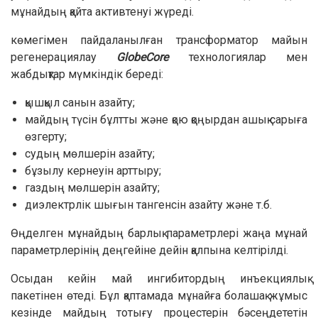
мұнайдың қайта активтенуі жүреді.
көмегімен пайдаланылған трансформатор майын
регенерациялау
GlobeCore
технологиялар мен
жабдықтар мүмкіндік береді:
қышқыл санын азайту;
майдың түсін бұлтты және қою қоңырдан ашық сарыға
өзгерту;
судың мөлшерін азайту;
бұзылу кернеуін арттыру;
газдың мөлшерін азайту;
диэлектрлік шығын тангенсін азайту және т.б.
Өңделген мұнайдың барлық параметрлері жаңа мұнай
параметрлерінің деңгейіне дейін қалпына келтірілді.
Осыдан кейін май ингибитордың инъекциялық
пакетінен өтеді. Бұл қаптамада мұнайға болашақ жұмыс
кезінде майдың тотығу процестерін бәсеңдететін