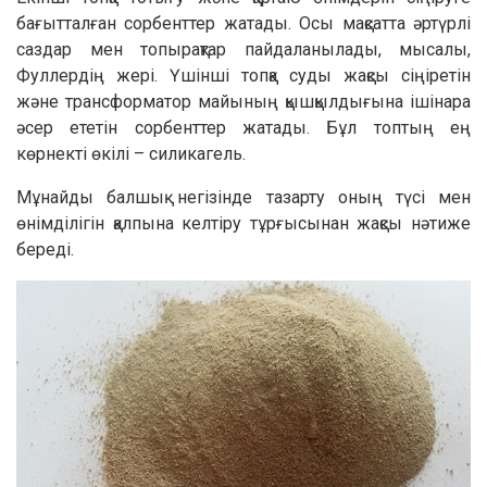
бағытталған сорбенттер жатады. Осы мақсатта әртүрлі
саздар мен топырақтар пайдаланылады, мысалы,
Фуллердің жері. Үшінші топқа суды жақсы сіңіретін
және трансформатор майының қышқылдығына ішінара
әсер ететін сорбенттер жатады. Бұл топтың ең
көрнекті өкілі – силикагель.
Мұнайды балшық негізінде тазарту оның түсі мен
өнімділігін қалпына келтіру тұрғысынан жақсы нәтиже
береді.