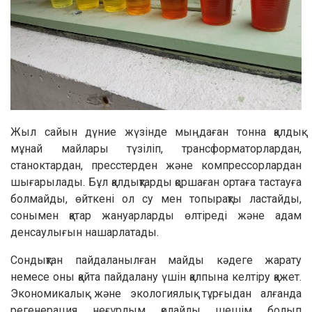
Жыл сайын дүние жүзінде мыңдаған тонна қалдық
мұнай майлары түзіліп, трансформаторлардан,
станоктардан, пресстерден және компрессорлардан
шығарылады. Бұл қалдықтарды қоршаған ортаға тастауға
болмайды, өйткені ол су мен топырақты ластайды,
сонымен қатар жануарларды өлтіреді және адам
денсаулығын нашарлатады.
Сондықтан пайдаланылған майды кәдеге жарату
немесе оны қайта пайдалану үшін қалпына келтіру қажет.
Экономикалық және экологиялық тұрғыдан алғанда
регенерация неғұрлым қолайлы шешім болып