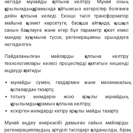
негізде мұнайды қалпына келтіру. Мұнай оның
құрылымдық құрамында қайтымсыз өзгерістер болғанға
дейін қалпына келеді. Екінші тәсіл трансформатор
майына қызмет көрсетуге, басқаша айтқанда, қышқыл
санын бақылауға және егер бұл параметр қажет емес
мәндер ауқымына түссе, регенерацияны орындауға
негізделген.
Пайдаланылған майларды қалпына келтіру
технологиялары келесі процестерді қамтитын кешенді
өңдеуді қамтиды:
мұнайды сумен, газдармен және механикалық
қоспалардан тазарту;
тотығу өнімдерін жою арқылы мұнайдың
құрылымдық құрамын қалпына келтіру;
ескірген өнімдерді кетіру арқылы майды тазарту.
Мұнай өңдеу өнеркәсібі дамыған сайын майларды
регенерациялаудың әртүрлі тәсілдері қолданылды, бірақ