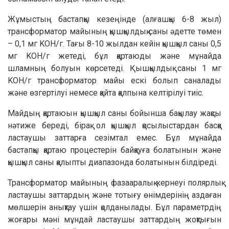
Жұмыстың бастапқы кезеңінде (алғашқы 6-8 жыл)
трансформатор майының қышқылдық саны әдетте төмен
– 0,1 мг KOH/г. Тағы 8-10 жылдан кейін қышқыл саны 0,5
мг KOH/г жетеді, бұл қартаюды және мұнайда
шламның болуын көрсетеді. Қышқылдық саны 1 мг
KOH/г трансформатор майы ескі болып саналады
және өзгертілуі немесе қайта қалпына келтірілуі тиіс.
Майдың қартаюын қышқыл саны бойынша бақылау жақсы
нәтиже береді, бірақ ол қышқыл қосылыстардан басқа
ластаушы заттарға сезімтал емес. Бұл мұнайда
бастапқы қартаю процестерін байқауға болатынын және
қышқыл саны қалыпты диапазонда болатынын білдіреді.
Трансформатор майының фазааралық кернеуі полярлық
ластаушы заттардың және тотығу өнімдерінің аздаған
мөлшерін анықтау үшін қолданылады. Бұл параметрдің
жоғары мәні мұндай ластаушы заттардың жоқтығын