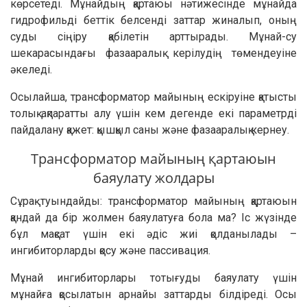
көрсетеді. Мұнайдың қартаюы нәтижесінде мұнайда
гидрофильді беттік белсенді заттар жиналып, оның
суды сіңіру қабілетін арттырады. Мұнай-су
шекарасындағы фазааралық керілудің төмендеуіне
әкеледі.
Осылайша, трансформатор майының ескіруіне қатысты
толық ақпаратты алу үшін кем дегенде екі параметрді
пайдалану қажет: қышқыл саны және фазааралық кернеу.
Трансформатор майының қартаюын
баяулату жолдары
Сұрақ туындайды: трансформатор майының қартаюын
қандай да бір жолмен баяулатуға бола ма? Іс жүзінде
бұл мақсат үшін екі әдіс жиі қолданылады –
ингибиторларды қосу және пассивация.
Мұнай ингибиторлары тотығуды баяулату үшін
мұнайға қосылатын арнайы заттарды білдіреді. Осы