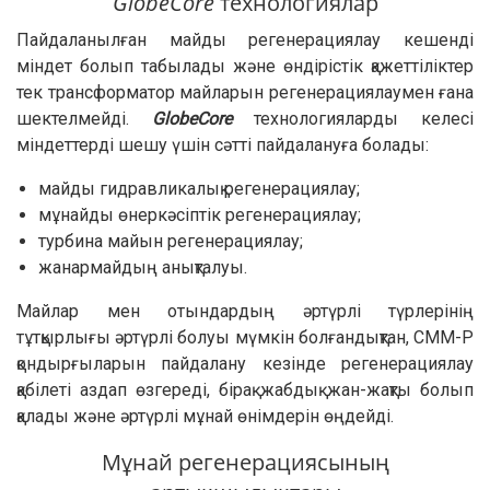
GlobeCore
технологиялар
Пайдаланылған майды регенерациялау кешенді
міндет болып табылады және өндірістік қажеттіліктер
тек трансформатор майларын регенерациялаумен ғана
шектелмейді.
GlobeCore
технологияларды келесі
міндеттерді шешу үшін сәтті пайдалануға болады:
майды гидравликалық регенерациялау;
мұнайды өнеркәсіптік регенерациялау;
турбина майын регенерациялау;
жанармайдың анықталуы.
Майлар мен отындардың әртүрлі түрлерінің
тұтқырлығы әртүрлі болуы мүмкін болғандықтан, CMM-Р
қондырғыларын пайдалану кезінде регенерациялау
қабілеті аздап өзгереді, бірақ жабдық жан-жақты болып
қалады және әртүрлі мұнай өнімдерін өңдейді.
Мұнай регенерациясының