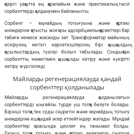
қазіргі уақытта ең қарапайым және практикалық тәсіл
сорбенттерді қолданумен байланысты.
Сорбент – мұнайдың тотығуына және қартаю
өнімдеріне қатысты жоғары адсорбциялық қасиеттері бар
табиғи немесе жасанды зат. Трансформатор майының
ескіруінің негізгі көрсеткіштерінің бірі қышқылдық
қосылыстардың түзілуі болып табылады. Сондықтан
сорбенттің көмегімен қышқылды кетіру және күкіртті
кетіру жүргізіледі.
Майларды регенерациялауда қандай
сорбенттер қолданылады
Майларды регенерациялауда қолданылатын
сорбенттерді ыңғайлы түрде үш топқа бөлуге болады.
Бірінші топқа тек суды сіңіретін және мұнайдың тотығу
өнімдеріне ешқандай әсер етпейтіндер жатады. Мұндай
сорбенттер арасында цеолит ең танымал болды.
Екінші топқа тотығу және қартаю өнімдерін сіңіруге