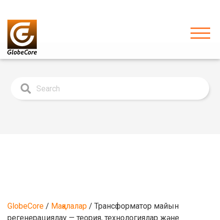
GlobeCore
/
Мақалалар
/
Трансформатор майын
регенерациялау — теория, технологиялар және