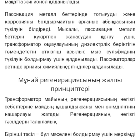
мақсатта жиі ионол қолданылады.
Пассивация металл беттерінде тотығуды және
коррозияны болдырмайтын қорғаныс қабықшасының
түзілуін білдіреді. Мысалы, пассивация металл
беттерін күкіртпен жанасудан қорғау үшін,
трансформатор оқшаулауының диэлектрлік беріктігін
төмендететін өткізгіш қосылыс мыс сульфидінің
түзілуін болдырмау үшін қолданылады. Пассиваторлар
ретінде арнайы химиялық ерітінділер қолданылады.
Мұнай регенерациясының жалпы
принциптері
Трансформатор майының регенерациясының негізгі
себептеріне майдың қышқылдық саны мен өнімділігінің
нашарлауы жатады. Регенерацияның негізгі
тәсілдерін талқылайық.
Бірінші тәсіл – бұл мәселені болдырмау үшін мерзімді