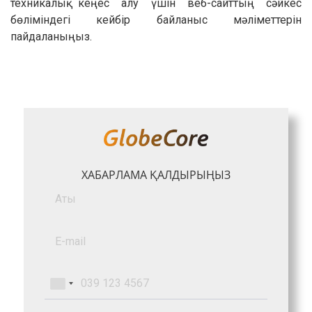
техникалық кеңес алу үшін веб-сайттың сәйкес
бөліміндегі кейбір байланыс мәліметтерін
пайдаланыңыз.
ХАБАРЛАМА ҚАЛДЫРЫҢЫЗ