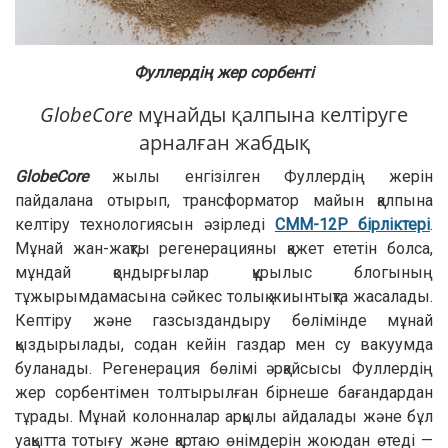
Фуллердің жер сорбенті
GlobeCore
мұнайды қалпына келтіруге
арналған жабдық
GlobeCore
жылы енгізілген Фуллердің жерін
пайдалана отырып, трансформатор майын қалпына
келтіру технологиясын әзірледі
CMM-12Р бірліктері
.
Мұнай жан-жақты регенерацияны қажет ететін болса,
мұндай қондырғылар құрылыс блогының
тұжырымдамасына сәйкес толық жиынтықта жасалады.
Кептіру және газсыздандыру бөлімінде мұнай
қыздырылады, содан кейін газдар мен су вакуумда
буланады. Регенерация бөлімі әрқайсысы Фуллердің
жер сорбентімен толтырылған бірнеше бағандардан
тұрады. Мұнай колонналар арқылы айдалады және бұл
уақытта тотығу және қартаю өнімдерін жоюдан өтеді —