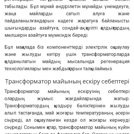
табылады. Бұл мұнай өндірілетін мұнайды үнемдеуге,
жаңа майларды сатып алуға және
пайдаланылғандарын кәдеге жаратуға байланысты
шығындарды азайтуға, сондай-ақ қауіпті қалдықтардың
мөлшерін азайтуға мүмкіндік береді.
Бұл мақалада біз компоненттерді электрлік оқшаулау
және жылуды кетіру үшін трансформаторларда
қолданылатын майдың мысалында регенерация
технологиялары мен жабдықтарын талқылаймыз.
Трансформатор майының ескіру себептері
Трансформатор майының ескіруінің себептері
олардың жұмыс жағдайларында жатыр.
Трансформатордың қыздыру бөліктерінен жылуды
алып тастағанда, май жоғары температураның әсерін
сіңіреді, ал оқшауланған кезде ол жоғары кернеуді
сіңіреді. Сонымен қатар, трансформатор майының күйін