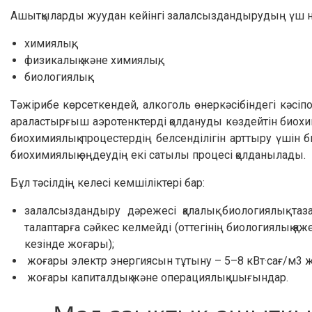
Ашытқыларды жуудан кейінгі залалсыздандырудың үш негі
химиялық;
физикалық және химиялық;
биологиялық.
Тәжірибе көрсеткендей, алкоголь өнеркәсібіндегі кәсіп
араластырғыш аэротенктерді қолдануды көздейтін биохим
биохимиялық процестердің белсенділігін арттыру үшін 
биохимиялық өңдеудің екі сатылы процесі қолданылады.
Бұл тәсілдің келесі кемшіліктері бар:
залалсыздандыру дәрежесі қалалық биологиялық таз
талаптарға сәйкес келмейді (оттегінің биологиялық қаж
кезінде жоғары);
жоғары электр энергиясын тұтыну – 5–8 кВт·сағ/м3 ж
жоғары капиталдық және операциялық шығындар.