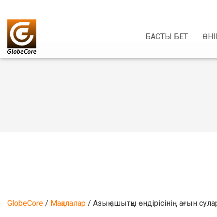
БАСТЫ БЕТ
ӨН
GlobeCore
/
Мақалалар
/
Азық ашытқы өндірісінің ағын сул