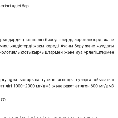
згі әдісі бар:
орындардың көпшілігі биосүзгілерді, аэротенктерді және
иялық әдістерді жақсы көреді. Ауаны беру және жуудағы
биологиялық тотықтырғыштармен және ауа үрлегіштермен
арту құрылыстарына түсетін ағынды суларға қойылатын
еттілігі 1000–2000 мг/дм3 және рұқсат етілген 600 мг/дм3
уу;