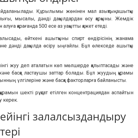
е пайдаланылады. Құрылымы жөнінен мал азықтық ашытқы
ығы, мысалы, дәнді дақылдардан өсу қарқыны. Жемдік
ға қарағанда 500 есе аз уақытты қажет етеді.
алысады, өйткені ашытқыны спирт өндірісінің жанама
және дәнді дақылда өсіру ыңғайлы. Бұл өлекседе ашытқы
йінгі жуу деп аталатын көп мөлшерде қалыптасады және
 және басқа ластаушы заттар болады. Бұл жуудың құрамы
ағынның үлгілеріне және басқа факторларға байланысты.
құрамын шекті рұқсат етілген концентрациядан аспайтын
 керек.
йінгі залалсыздандыру
тері