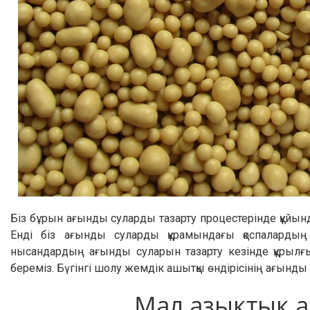
Біз бұрын ағынды суларды тазарту процестерінде құйын
Енді біз ағынды суларды құрамындағы қоспалардың б
нысандардың ағынды суларын тазарту кезінде құрылғы
береміз. Бүгінгі шолу жемдік ашытқы өндірісінің ағынд
Мал азықтық а