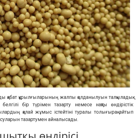
ды қабат құрылғыларының жалпы қолданылуын талқыладық.
елгілі бір түрімен тазарту немесе нақты өндірістік
лардың қалай жұмыс істейтіні туралы толығырақ айтып
ы суларын тазартумен айналысады.
шытқы өндірісі