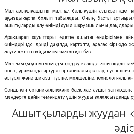
Мал азықтық ашытқы мал, құс, балық үшін азық ретінд
ақуыздық қоспа болып табылады. Оның басты артықшыл
ашытқыларды алу өнімді ауыл шаруашылығы дақылдарын алу
Арақ-шарап зауыттары әдетте ашытқы өндірісімен айн
өнімдерінде: дәнді дақылда, картопта, аралас сірнеде 
алуға қажетті пайдаланылмаған қант бар.
Мал азықтық ашытқыларды өндіру кезінде ашытқыдан ке
оның құрамында әртүрлі органикалық заттар, суспензия
әртүрлі және шикізат түріне, мөлшеріне, технологиялық 
Сондықтан органикалық және басқа ластаушы заттардың 
мәндерге дейін төмендету үшін жууды залалсыздандыру
Ашытқыларды жуудан ке
әдіс