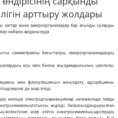
өндірісінің сарқынды
ілігін арттыру жолдары
алы заттар және микроорганизмдер бар ағынды суларды
тері көбірек қолданылуда.
атысты симметриялы бағытталуы, микроорганизмдердің
сушалардың өсуі мен бөліну жылдамдығының шектелуі,
уляциясы мен флокуляциясын жеңілдету, адсорбцияны
тінділеріне де әсер етеді.
еу кезінде электродтық реакциялар нәтижесінде пайда
электрохимиялық тотығуы жүреді. Залалсыздандырылған
 аспектісіне әсер ететін электрохимиялық әдістердің