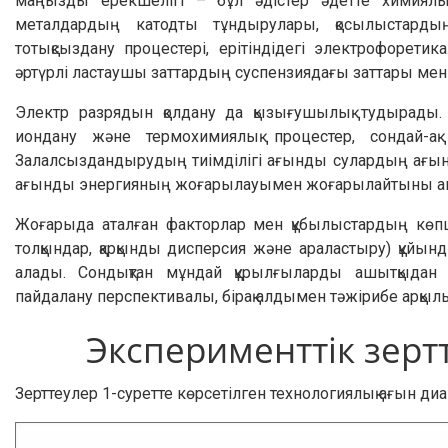
маңызды ерекшелігі – бұл әдістер әдетте химиялы
металдардың катодты тұндырулары, қосылыстардың
тотықсыздану процестері, ерітіндідегі электрофоретик
әртүрлі ластаушы заттардың суспензиядағы заттары мен т
Электр разрядын қолдану да қызығушылық тудырады. Е
иондану және термохимиялық процестер, сондай-ақ 
Залалсыздандырудың тиімділігі ағынды сулардың ағын
ағынды энергияның жоғарылауымен жоғарылайтыны ан
Жоғарыда аталған факторлар мен құбылыстардың көпшіл
толқындар, қарқынды дисперсия және араластыру) құйы
алады. Сондықтан мұндай құрылғыларды ашытқыдан к
пайдалану перспективалы, бірақ алдымен тәжірибе арқыл
Эксперименттік зерт
Зерттеулер 1-суретте көрсетілген технологиялық ағын ди