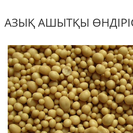
АЗЫҚ АШЫТҚЫ ӨНДІРІ