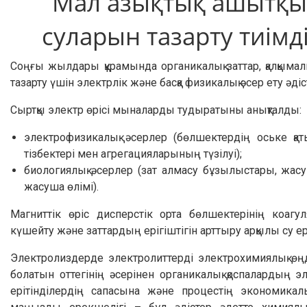
Мал азықтық ашытқы 
суларын тазарту тиімд
Соңғы жылдары құрамында органикалық заттар, қалқым
тазарту үшін электрлік және басқа физикалық әсер ету әдіс
Сыртқы электр өрісі мыналарды тудыратыны анықталды:
электрофизикалық әсерлер (бөлшектердің оське қ
тізбектері мен агрегацияларының түзілуі);
биологиялық әсерлер (зат алмасу бұзылыстары, жа
жасуша өлімі).
Магниттік өріс дисперстік орта бөлшектерінің коаг
күшейту және заттардың ерігіштігін арттыру арқылы су ері
Электролиздерде электролиттерді электрохимиялық өңд
болатын оттегінің әсерінен органикалық қоспалардың 
ерітінділердің сапасына және процестің экономикалық