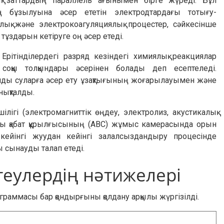
қ заттардың параллель ағынымен бірге жүреді. Бұл
 бұзылуына әсер ететін электродтардағы тотығу-
алық және электрокоагуляциялық процестер, сәйкесінше
ұздарын кетіруге оң әсер етеді.
рітінділердегі разряд кезіндегі химиялық реакциялар
соққы толқындары әсерінен болады деп есептеледі.
ды суларға әсер ету ұзақтығының жоғарылауымен және
ықталды.
ігі (электромагниттік өңдеу, электролиз, акустикалық
нды қабат құрылғысының (АВС) жұмыс камерасында орын
ейінгі жуудан кейінгі залалсыздандыру процесінде
ы сынауды талап етеді.
теулердің нәтижелері
аграммасы бар қондырғыны қолдану арқылы жүргізілді.