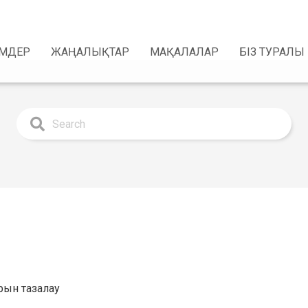
ІМДЕР
ЖАҢАЛЫҚТАР
МАҚАЛАЛАР
БІЗ ТУРАЛЫ
арын тазалау