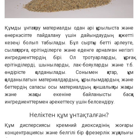
Құмды ұнтақтау материалды одан әрі құрылыста және
өнеркәсіпте пайдалану үшін дайындаудың қажетті
кезеңі болып табылады. Бұл сыртқы бетті әрлеуге,
сылақтарға, ерітінділерге және еденге арналған негізгі
ингредиенттердің бірі. Ол тротуарларды, құрғақ
ерітінділерді, шыныларды, лак-бояуларды және т.б.
өндірісте қолданылады. Сонымен қатар, құм
қолданылатын материалдардың, құрылымдардың және
беттердің сапасы осы материалдың қаншалықты жақсы
және жақсы екеніне байланысты басқа
ингредиенттермен әрекеттесу үшін белсендіру.
Неліктен құм ұнтақталған?
Құм дисперсиясы кремний диоксидінің жоғары
концентрациясы және белгілі бір фрезерлік жұқалығы