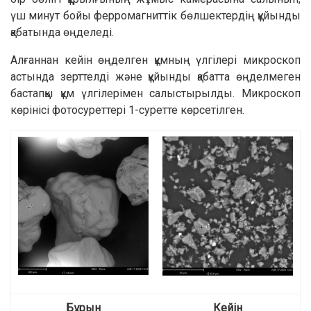
үш минут бойы ферромагниттік бөлшектердің құйынды
қабатында өңделеді.
Алғаннан кейін өңделген құмның үлгілері микроскоп
астында зерттелді және құйынды қабатта өңделмеген
бастапқы құм үлгілерімен салыстырылды. Микроскоп
көрінісі фотосуреттері 1-суретте көрсетілген.
Бұрын
Кейін