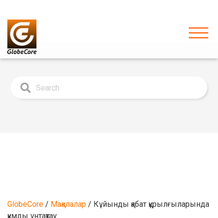
GlobeCore
/
Мақалалар
/
Кұйынды қабат құрылғыларында
құмды ұнтақтау