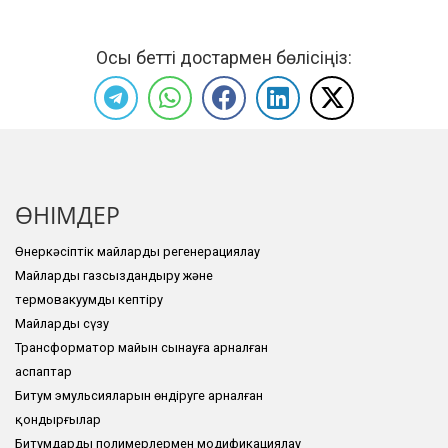
Осы бетті достармен бөлісіңіз:
ӨНІМДЕР
Өнеркәсіптік майларды регенерациялау
Майларды газсыздандыру және
термовакуумды кептіру
Майларды сүзу
Трансформатор майын сынауға арналған
аспаптар
Битум эмульсияларын өндіруге арналған
қондырғылар
Битумдарды полимерлермен модификациялау