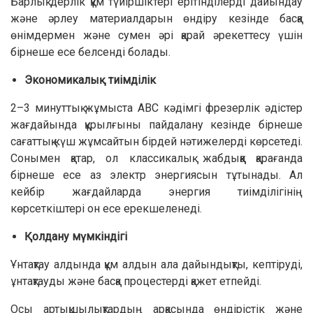
Барлық дерлік құм түйіршіктері ерітінділерді дайындау
және әрлеу материалдарын өндіру кезінде басқа
өнімдермен және сумен әрі қарай әрекеттесу үшін
бірнеше есе белсенді болады.
Экономикалық тиімділік
2–3 минуттық жұмыста АВС кәдімгі фрезерлік әдістер
жағдайында құрылғыны пайдалану кезінде бірнеше
сағаттық күш жұмсайтын бірдей нәтижелерді көрсетеді.
Сонымен қатар, ол классикалық жабдыққа қарағанда
бірнеше есе аз электр энергиясын тұтынады. Ал
кейбір жағдайларда энергия тиімділігінің
көрсеткіштері он есе ерекшеленеді.
Қолдану мүмкіндігі
Ұнтақтау алдында құм алдын ала дайындықты, кептіруді,
ұнтақтауды және басқа процестерді қажет етпейді.
Осы артықшылықтардың арқасында өндірістік және