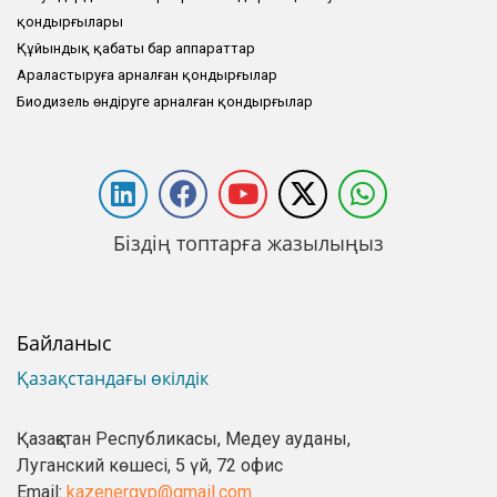
қондырғылары
Құйындық қабаты бар аппараттар
Араластыруға арналған қондырғылар
Биодизель өндіруге арналған қондырғылар
Біздің топтарға жазылыңыз
Байланыс
Қазақстандағы өкілдік
Қазақстан Республикасы, Медеу ауданы,
Луганский көшесі, 5 үй, 72 офис
Email:
kazenergyp@gmail.com