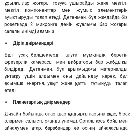
құрылғылар жоғары тозуға ұшырайды және мезгіл-
мезгіл компоненттер мен жұмыс элементтерін
ауыстыруды талап етеді. Дегенмен, бұл жағдайда біз
розеткада 2 микронға дейін жұқалығы бар жоғары
сапалы өнімді аламыз.
Діріл диірмендері
Бұл ұсақ бөлшектерді алуға мүмкіндік беретін
фрезерлік камерасы мен вибраторы бар жабдықты
білдіреді. Дегенмен, бұл құрылғыдағы материалды
ұнтақтау үшін алдымен оны дайындау керек, бұл
қосымша энергия, уақыт және қуатты тұтынуды талап
етеді.
Планетарлық диірмендер
Дизайн бойынша олар шар қондырғыларына ұқсас, бірақ
олармен салыстырғанда үнемді. Орталық ось бойымен
айналумен қатар, барабандар өз осінің айналасында