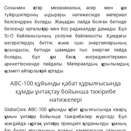
Сонымен қатар механикалық әсер мен құм
түйіршіктерінің ыдырауы нәтижесінде материал
белсендірек болады. Жаңадан пайда болған бетінде
белсенді орталықтар мен бос радикалдар дамиды. Бұл
Si-O байланысының үзілуіне байланысты. Құмдағы
өзгерістердің беттік және ішкі энергияларының
қосындысы; бетінде шамадан тыс энергия пайда
болады, бұл құм басқа ингредиенттермен
әрекеттескенде пайдалы. Материалдың құрылымдық
қызметі айтарлықтай артады.
АВС-100 құйынды қабат құрылғысында
құмды ұнтақтау бойынша тәжірибе
нәтижелері
GlobeCore АВС-100 құйынды қабат құрылғысында кварц
құмын ұнтақтау бойынша тәжірибелер жүргізді. Бұл
жағдайда «құрғақ» ұнтақтау принципі қолданылды: құмның
бір бөлігі құрылғының жұмыс камерасына салынып,