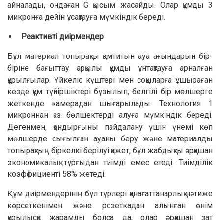
айналады, ондаған G қысым жасайды. Олар құмды 3
микронға дейін ұсақтауға мүмкіндік береді.
Реактивті диірмендер
Бұл материал топырақты қамтитын ауа ағындарын бір-
біріне бағыттау арқылы құмды ұнтақтауға арналған
құрылғылар. Үйкеліс күштері мен соққыларға ұшыраған
кезде құм түйіршіктері бұзылып, белгілі бір мөлшерге
жеткенде камерадан шығарылады. Технология 1
микроннан аз бөлшектерді алуға мүмкіндік береді.
Дегенмен, қондырғыны пайдалану үшін үнемі көп
мөлшерде сығылған ауаны беру және материалды
топырақтың біркелкі берілуі қажет, бұл жабдықты әрқашан
экономикалық тұрғыдан тиімді емес етеді. Тиімділік
коэффициенті 58% жетеді.
Құм диірмендерінің бұл түрлері қанағаттанарлық нәтиже
көрсеткенімен және розеткадан алынған өнім
құрылысқа жарамды болса да, олар әрқашан зат