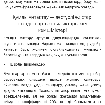
қол жеткізу үшін материал қажетті қасиеттерді беру үшін
бір уақытта фрезерлеуге және белсендіруге жатады.
Құмды ұнтақтау — дәстүрлі әдістер,
олардың артықшылықтары мен
кемшіліктері
Құмды ұнтақтау әртүрлі диірмендердің көмегімен
жүзеге асырылады. Нарықта материалды өндіруді бір
немесе басқа жолмен оңтайландыруға мүмкіндік
беретін құрылғылардың кең ауқымы ұсынылған:
Шарлы диірмендер
Бұл шарлар немесе басқа фрезерлік элементтері бар
барабандар, олардың ішінде жұмыс камерасы
айналған кезде құмды сындыру, ұнтақтау және ұсақтау
арқылы ұнтақтайды. Технология энергияны тұтынумен
ерекшеленеді, ал ең жақсы жағдайда құрылғының
тиімділік коэффициенті 20% жетеді. Сонымен қатар,