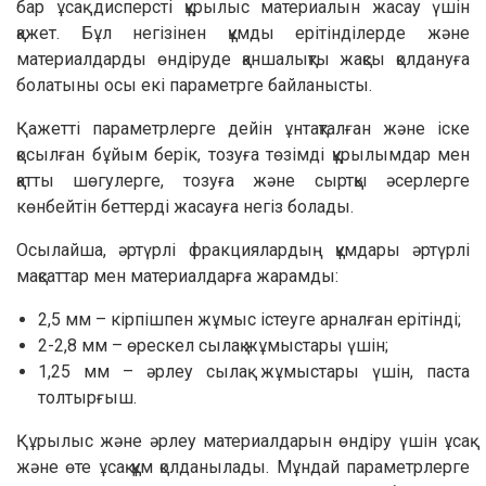
бар ұсақ дисперсті құрылыс материалын жасау үшін
қажет. Бұл негізінен құмды ерітінділерде және
материалдарды өндіруде қаншалықты жақсы қолдануға
болатыны осы екі параметрге байланысты.
Қажетті параметрлерге дейін ұнтақталған және іске
қосылған бұйым берік, тозуға төзімді құрылымдар мен
қатты шөгулерге, тозуға және сыртқы әсерлерге
көнбейтін беттерді жасауға негіз болады.
Осылайша, әртүрлі фракциялардың құмдары әртүрлі
мақсаттар мен материалдарға жарамды:
2,5 мм – кірпішпен жұмыс істеуге арналған ерітінді;
2-2,8 мм – өрескел сылақ жұмыстары үшін;
1,25 мм – әрлеу сылақ жұмыстары үшін, паста
толтырғыш.
Құрылыс және әрлеу материалдарын өндіру үшін ұсақ
және өте ұсақ құм қолданылады. Мұндай параметрлерге