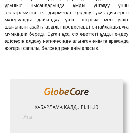
құрылыс нысандарында құмды ұнтақтау үшін
электромагниттік диірменді қолдану ұсақ дисперсті
материалды дайындау үшін энергия мен уақыт
шығынын азайту арқылы процестерді оңтайландыруға
мүмкіндік береді. Бұған қоса, сіз әдеттегі құмды өңдеу
әдістерін қолдану нәтижесінде алынған өнімге қарағанда
жоғары сапалы, белсендірек өнім аласыз.
ХАБАРЛАМА ҚАЛДЫРЫҢЫЗ