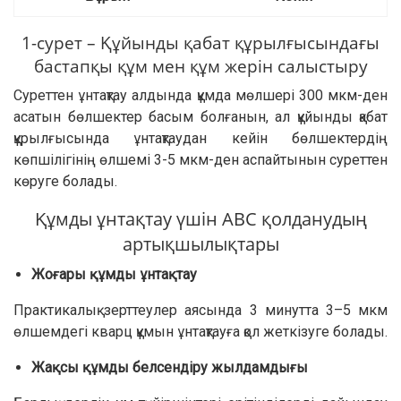
1-сурет – Құйынды қабат құрылғысындағы
бастапқы құм мен құм жерін салыстыру
Суреттен ұнтақтау алдында құмда мөлшері 300 мкм-ден
асатын бөлшектер басым болғанын, ал құйынды қабат
құрылғысында ұнтақтаудан кейін бөлшектердің
көпшілігінің өлшемі 3-5 мкм-ден аспайтынын суреттен
көруге болады.
Құмды ұнтақтау үшін АВС қолданудың
артықшылықтары
Жоғары құмды ұнтақтау
Практикалық зерттеулер аясында 3 минутта 3–5 мкм
өлшемдегі кварц құмын ұнтақтауға қол жеткізуге болады.
Жақсы құмды белсендіру жылдамдығы