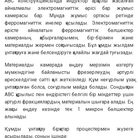
АВС конструкциясында индуктор арқылы жасалған
айналмалы электромагниттік өрісі бар жұмыс
камерасы бар. Мұнда жұмыс ортасы ретінде
ферромагниттік инелер қосылады. Электромагниттік
өрісте айналатын ферромагниттік бөлшектер
камераның қабырғаларымен, бір-бірімен және
материалды жермен соқтығысады. Бұл құмды жылдам
ұнтақтауға және белсендіруге қолайлы жағдай туғызады.
Материалды камерада өңдеу мерзімін өзгерту
мүмкіндігіне байланысты фрезерлеудің әртүрлі
өрескелдігіне сәтті қол жеткізіледі. Құм неғұрлым ұзақ
ұнтақталған болса, соғұрлым майда болады. Сондықтан
АВС құрылыс пен өндірістегі белгілі бір міндеттер үшін
әртүрлі фракциялардың материалын шығара алады. Ең
жақсы өңдеу кезінде тек 1 микрон бөлшектер
алынады.
Құмды ұнтақтау бірқатар процестермен жүзеге
асырылады, соның ішінде: