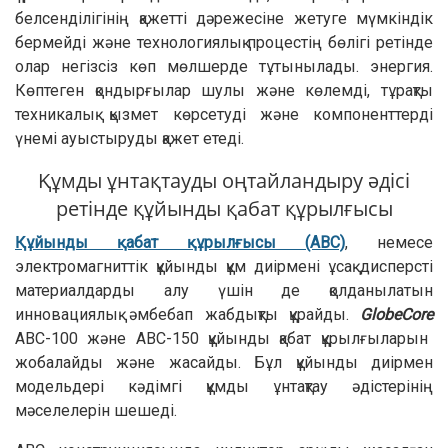
белсенділігінің қажетті дәрежесіне жетуге мүмкіндік
бермейді және технологиялық процестің бөлігі ретінде
олар негізсіз көп мөлшерде тұтынылады. энергия.
Көптеген қондырғылар шулы және көлемді, тұрақты
техникалық қызмет көрсетуді және компоненттерді
үнемі ауыстыруды қажет етеді.
Құмды ұнтақтауды оңтайландыру әдісі
ретінде құйынды қабат құрылғысы
Құйынды қабат құрылғысы (АВС)
, немесе
электромагниттік құйынды құм диірмені ұсақ дисперсті
материалдарды алу үшін де қолданылатын
инновациялық әмбебап жабдықты құрайды.
GlobeCore
АВС-100 және АВС-150 құйынды қабат құрылғыларын
жобалайды және жасайды. Бұл құйынды диірмен
модельдері кәдімгі құмды ұнтақтау әдістерінің
мәселелерін шешеді.