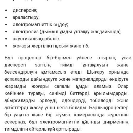
дисперсия;
араластыру;
электромагниттік өңдеу;
электролиз (дымқыл құмды ұнтақтау жағдайында);
акустикалық тербеліс;
жоғары жергілікті қысым және т.б.
Бұл процестер бір-бірімен үйлесе отырып, ұсақ
дисперсті заттың тиімді ұнтақталуын және
белсендірілуін қамтамасыз етеді. Шығару орнында
қоспаларды дайындауға және материалдарды өндіруге
жарамды жоғары сапалы құмды аламыз. Олар
кейіннен тұрақты, сенімді беттерді, құрылымдарды,
қабырғаларды әрлеуді, едендерді, төбелерді және
қасбеттерді жасау үшін негіз болады. Барлық процестер
бір уақытта және бір жұмыс камерасында жүретінін
ескеріңіз, бұл электромагниттік құйынды диірменнің
тиімділігін айтарлықтай арттырады.