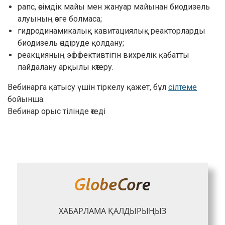
рапс, өсімдік майы мен жануар майынан биодизель
алуының өзге болмаса;
гидродинамикалық кавитациялық реакторларды
биодизель өндіруде қолдану;
реакцияның эффективтігін вихрелік қабатты
пайдалану арқылы көтеру.
Вебинарга қатысу үшін тіркелу қажет, бұл
сілтеме
бойынша.
Вебинар орыс тілінде өтеді
ХАБАРЛАМА ҚАЛДЫРЫҢЫЗ