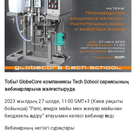
Тобы! GlobeCore компаниясы Tech School сериясының
вебинарларына жалғастыруда.
2023 жылдың 27 шілде, 11:00 GMT+3 (Киев уақыты
бойынша) “Рапс, өсімдік майы мен жануар майынан
биодизель өндіру” атауымен келесі вебинар өтеді.
Вебинарның негізгі сұрақтары: