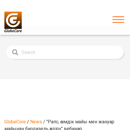
GlobeCore
/
News
/
"Рапс, өсімдік майы мен жануар
майынан биодизель өндіру" вебинар