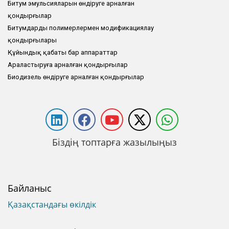
Битум эмульсияларын өндіруге арналған
қондырғылар
Битумдарды полимерлермен модификациялау
қондырғылары
Құйындық қабаты бар аппараттар
Араластыруға арналған қондырғылар
Биодизель өндіруге арналған қондырғылар
Біздің топтарға жазылыңыз
Байланыс
Қазақстандағы өкілдік