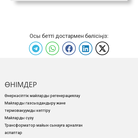
Осы бетті достармен бөлісіңіз:
ӨНІМДЕР
Өнеркәсіптік майларды регенерациялау
Майларды газсыздандыру және
термовакуумды кептіру
Майларды сүзу
Трансформатор майын сынауға арналған
аспаптар