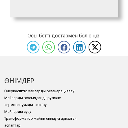
Осы бетті достармен бөлісіңіз:
ӨНІМДЕР
Өнеркәсіптік майларды регенерациялау
Майларды газсыздандыру және
термовакуумды кептіру
Майларды сүзу
Трансформатор майын сынауға арналған
аспаптар