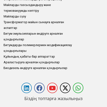
Майларды газсыздандыру және
термовакуумды кептіру
Майларды сүзу
Трансформатор майын сынауға арналған
аспаптар
Битум эмульсияларын өндіруге арналған
қондырғылар
Битумдарды полимерлермен модификациялау
қондырғылары
Құйындық қабаты бар аппараттар
Араластыруға арналған қондырғылар
Биодизель өндіруге арналған қондырғылар
Біздің топтарға жазылыңыз