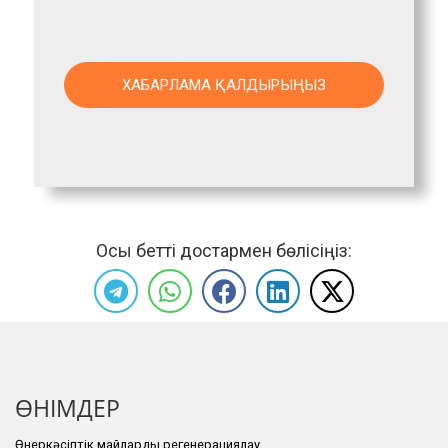
Осы бетті достармен бөлісіңіз:
ӨНІМДЕР
Өнеркәсіптік майларды регенерациялау