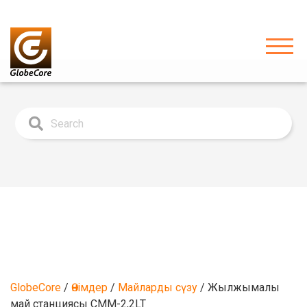
GlobeCore
/
Өнімдер
/
Майларды сүзу
/
Жылжымалы
май станциясы CMM-2,2LT