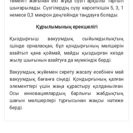
төменгі жағынан екі жұқа сүзгі арқылы тартып
шығарылады. Сүзгілердің сүзу көрсеткішін 5, 3, 1
немесе 0,3 микрон деңгейінде таңдауға болады.
Құрылымының ерекшелігі
Қыздырғыш вакуумдық сыйымдылықтың
ішінде орналасқан, бұл қондырғының мөлшерін
азайтып қана қоймай, майды қыздырған кезде
жылу шығынын азайтуға да мүмкіндік берді.
Вакуумдық жүйемен сирету жасалу есебінен май
вакуумдық бағанға сіңеді. Қондырғының қалған
элементтері үшін жаңа құрастыру қолданылған.
Осы инновациялардың барлығы жабдықтың
шағын мөлшерлері тұрғысынан жақсы нәтиже
берді.