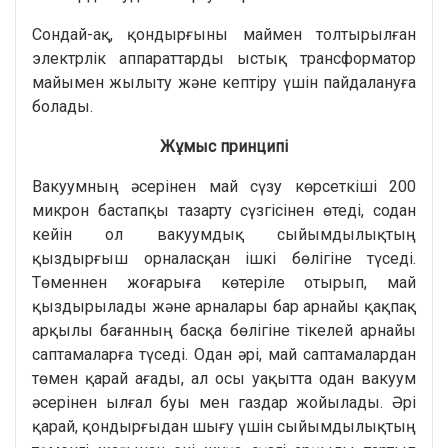
Сондай-ақ, қондырғыны маймен толтырылған
электрлік аппараттарды ыстық трансформатор
майымен жылыту және кептіру үшін пайдалануға
болады.
Жұмыс принципі
Вакуумның әсерінен май сүзу көрсеткіші 200
микрон бастапқы тазарту сүзгісінен өтеді, содан
кейін ол вакуумдық сыйымдылықтың
қыздырғыш орналасқан ішкі бөлігіне түседі.
Төменнен жоғарыға көтеріле отырып, май
қыздырылады және арналары бар арнайы қақпақ
арқылы бағанның басқа бөлігіне тікелей арнайы
саптамаларға түседі. Одан әрі, май саптамалардан
төмен қарай ағады, ал осы уақытта одан вакуум
әсерінен ылғал буы мен газдар жойылады. Әрі
қарай, қондырғыдан шығу үшін сыйымдылықтың