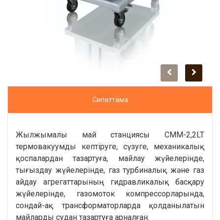
Сипаттама
Жылжымалы май станциясы CMM-2,2LT
термовакуумды кептіруге, сүзуге, механикалық
қоспалардан тазартуға, майлау жүйелерінде,
тығыздау жүйелерінде, газ турбиналық және газ
айдау агрегаттарының гидравликалық басқару
жүйелерінде, газомоток компрессорларында,
сондай-ақ трансформаторларда қолданылатын
майларды судан тазартуға арналған.