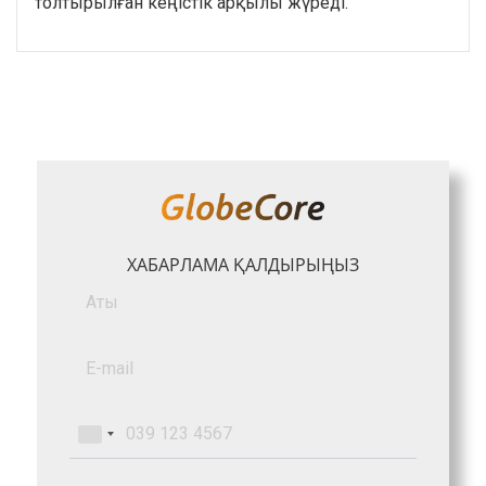
толтырылған кеңістік арқылы жүреді.
ХАБАРЛАМА ҚАЛДЫРЫҢЫЗ