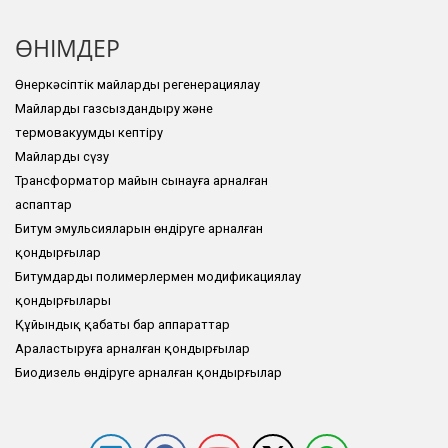
ӨНІМДЕР
Өнеркәсіптік майларды регенерациялау
Майларды газсыздандыру және
термовакуумды кептіру
Майларды сүзу
Трансформатор майын сынауға арналған
аспаптар
Битум эмульсияларын өндіруге арналған
қондырғылар
Битумдарды полимерлермен модификациялау
қондырғылары
Құйындық қабаты бар аппараттар
Араластыруға арналған қондырғылар
Биодизель өндіруге арналған қондырғылар