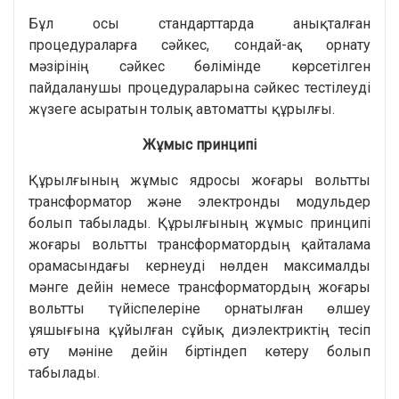
Бұл осы стандарттарда анықталған
процедураларға сәйкес, сондай-ақ орнату
мәзірінің сәйкес бөлімінде көрсетілген
пайдаланушы процедураларына сәйкес тестілеуді
жүзеге асыратын толық автоматты құрылғы.
Жұмыс принципі
Құрылғының жұмыс ядросы жоғары вольтты
трансформатор және электронды модульдер
болып табылады. Құрылғының жұмыс принципі
жоғары вольтты трансформатордың қайталама
орамасындағы кернеуді нөлден максималды
мәнге дейін немесе трансформатордың жоғары
вольтты түйіспелеріне орнатылған өлшеу
ұяшығына құйылған сұйық диэлектриктің тесіп
өту мәніне дейін біртіндеп көтеру болып
табылады.