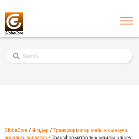
GlobeCore
/
Өнімдер
/
Трансформатор майын сынауға
арналған аспаптар
/
Трансформаторлық майды өлшеу