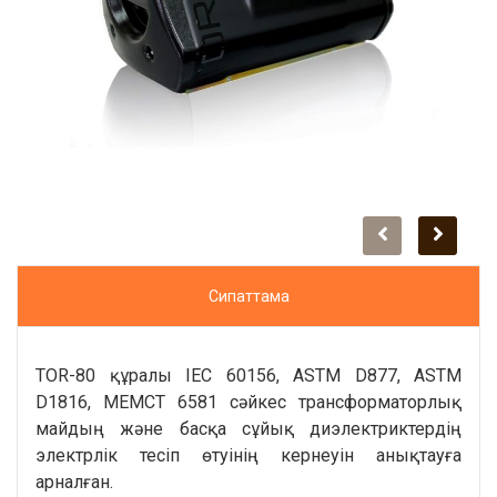
Сипаттама
TOR-80 құралы IEC 60156, ASTM D877, ASTM
D1816, МЕМСТ 6581 сәйкес трансформаторлық
майдың және басқа сұйық диэлектриктердің
электрлік тесіп өтуінің кернеуін анықтауға
арналған.