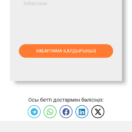
Осы бетті достармен бөлісіңіз: