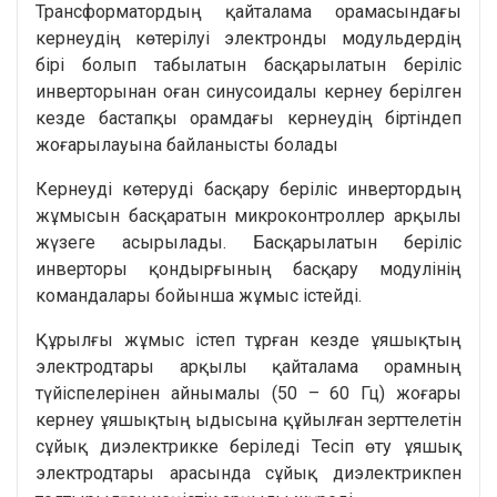
Трансформатордың қайталама орамасындағы
кернеудің көтерілуі электронды модульдердің
бірі болып табылатын басқарылатын беріліс
инверторынан оған синусоидалы кернеу берілген
кезде бастапқы орамдағы кернеудің біртіндеп
жоғарылауына байланысты болады
Кернеуді көтеруді басқару беріліс инвертордың
жұмысын басқаратын микроконтроллер арқылы
жүзеге асырылады. Басқарылатын беріліс
инверторы қондырғының басқару модулінің
командалары бойынша жұмыс істейді.
Құрылғы жұмыс істеп тұрған кезде ұяшықтың
электродтары арқылы қайталама орамның
түйіспелерінен айнымалы (50 – 60 Гц) жоғары
кернеу ұяшықтың ыдысына құйылған зерттелетін
сұйық диэлектрикке беріледі Тесіп өту ұяшық
электродтары арасында сұйық диэлектрикпен